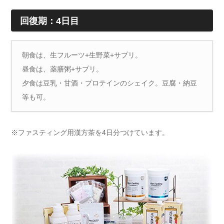
回復期：
4
日目
朝食は、生フルーツ+生野菜+サプリ。
昼食は、薬膳粥+サプリ。
夕食は豆乳・甘酒・プロテインのシェイク。豆腐・納豆
等も可。
※ファスティング用漢方茶を4日分つけています。