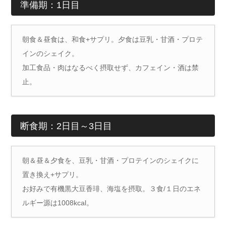
準備期：1日目
朝食＆昼食は、和食+サプリ。夕食は豆乳・甘酒・プロテ
インのシェイク。
加工食品・肉はなるべく摂取せず、カフェイン・酒は禁
止。
断食期：2日目～3日目
朝＆昼＆夕食を、豆乳・甘酒・プロテインのシェイクに
置き換え+サプリ。
お好みで有機黒大豆香琲、海塩を摂取。３食/１日のエネ
ルギー源は1008kcal。