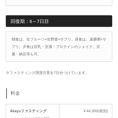
回復期：6～7日目
朝食は、生フルーツ+生野菜+サプリ。昼食は、薬膳粥+サ
プリ。夕食は豆乳・甘酒・プロテインのシェイク。豆
腐・納豆等も可。
※ファスティング用漢方茶を7日分つけています。
料金
4daysファスティング
￥44,000(税別)