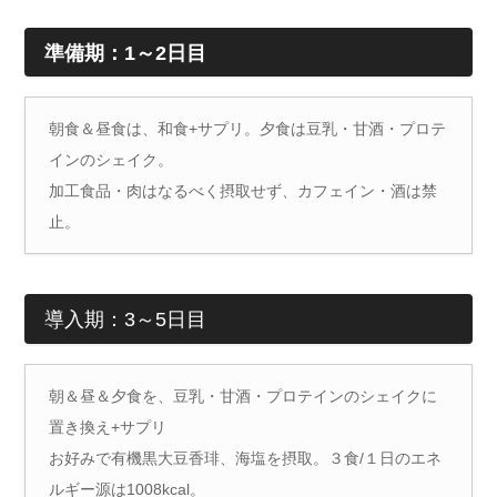
準備期：
1
～
2
日目
朝食＆昼食は、和食+サプリ。夕食は豆乳・甘酒・プロテ
インのシェイク。
加工食品・肉はなるべく摂取せず、カフェイン・酒は禁
止。
導入期：3～5日目
朝＆昼＆夕食を、豆乳・甘酒・プロテインのシェイクに
置き換え+サプリ
お好みで有機黒大豆香琲、海塩を摂取。３食/１日のエネ
ルギー源は1008kcal。